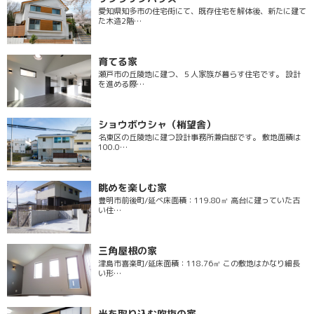
愛知県知多市の住宅街にて、既存住宅を解体後、新たに建て
た木造2階…
育てる家
瀬戸市の丘陵地に建つ、５人家族が暮らす住宅です。 設計
を進める際…
ショウボウシャ（梢望舎）
名東区の丘陵地に建つ設計事務所兼自邸です。 敷地面積は
100.0…
眺めを楽しむ家
豊明市前後町/延べ床面積：119.80㎡ 高台に建っていた古
い住…
三角屋根の家
津島市喜楽町/延床面積：118.76㎡ この敷地はかなり細長
い形…
光を取り込む吹抜の家