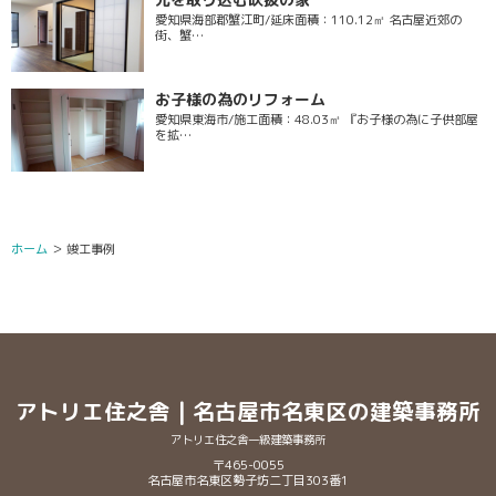
愛知県海部郡蟹江町/延床面積：110.12㎡ 名古屋近郊の
街、蟹…
お子様の為のリフォーム
愛知県東海市/施工面積：48.03㎡ 『お子様の為に子供部屋
を拡…
ホーム
＞
竣工事例
アトリエ住之舎 | 名古屋市名東区の建築事務所
アトリエ住之舎一級建築事務所
〒465-0055
名古屋市名東区勢子坊二丁目303番1